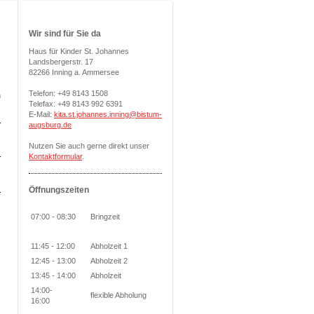
Wir sind für Sie da
Haus für Kinder St. Johannes
Landsbergerstr. 17
82266 Inning a. Ammersee
Telefon: +49 8143 1508
m
Telefax: +49 8143 992 6391
E-Mail:
kita.st.johannes.inning@bistum-
augsburg.de
Nutzen Sie auch gerne direkt unser
Kontaktformular
.
Öffnungszeiten
07:00 - 08:30
Bringzeit
11:45 - 12:00
Abholzeit 1
12:45 - 13:00
Abholzeit 2
13:45 - 14:00
Abholzeit
14:00-
flexible Abholung
16:00