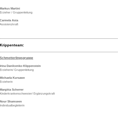
Markus Martini
Erzieher / Gruppenleitung
Carmela Asta
Assistenzkraft
Krippenteam:
Schmetterlingsgruppe
Irina Danilcenko-Klippenstein
Erzieherin/ Gruppenleitung
Michaela Kursawe
Erzieherin
Margitta Scherrer
Kinderkrankenschwester/ Ergänzungskraft
Nour Shamseen
Individualbegleiterin