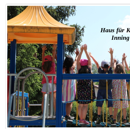
Haus für K
Innin