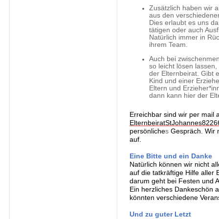
Zusätzlich haben wir 
aus den verschiedenen 
Dies erlaubt es uns da
tätigen oder auch Ausf
Natürlich immer in Rüc
ihrem Team.
Auch bei zwischenmens
so leicht lösen lassen, 
der Elternbeirat. Gib
Kind und einer Erzieh
Eltern und Erzieher*in
dann
kann hier der Elt
Erreichbar sind wir per mail 
ElternbeiratStJohannes822
persönliche
s
Gespräch. Wir 
auf.
Eine Bitte und ein Danke
Natürlich können wir nicht a
auf die tatkräftige Hilfe all
darum geht bei Festen und Ak
Ein herzliches Dankeschön an
könnten verschiedene Veranst
Und zu guter Letzt