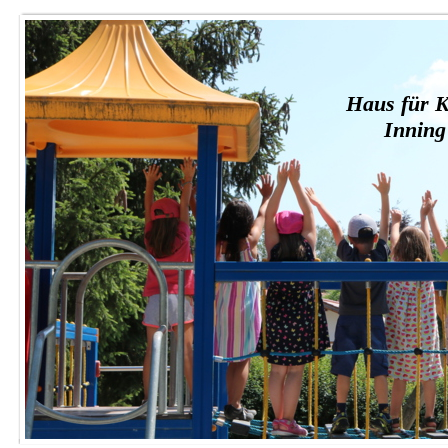
Haus für K
Innin