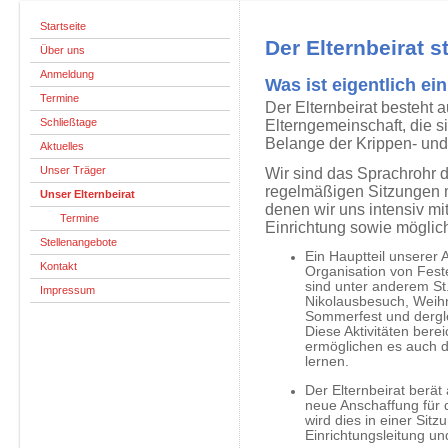
Startseite
Der Elternbeirat st
Über uns
Anmeldung
Was ist eigentlich ein
Termine
Der Elternbeirat besteht 
Schließtage
Elterngemeinschaft,
die s
Belange der Krippen- und
Aktuelles
Unser Träger
Wir sind das Sprachrohr 
regelmäßigen Sitzungen mi
Unser Elternbeirat
denen wir uns intensiv mi
Termine
Einrichtung sowie möglic
Stellenangebote
Ein Hauptteil unserer 
Kontakt
Organisation von Feste
sind unter anderem St
Impressum
Nikolausbesuch, Weihn
Sommerfest und dergl
Diese Aktivitäten bere
ermöglichen es auch d
lernen.
Der Elternbeirat berät 
neue Anschaffung für 
wird dies in einer Sit
Einrichtungsleitung u